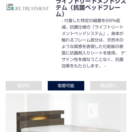
ライフトリートメントシス
テム（抗菌ベッドフレー
ム）
付着した特定の細菌を99％低
減。抗菌仕様の「ライフトリート
メントベッドシステム」。身体が
触れるフレーム部分は、天然木の
ような質感を表現した化粧紙の表
面に抗菌剤入りシートを使用。 デ
ザイン性を損なうことなく、抗菌
効果をもたらします。
展示中
取寄可能
現品限り