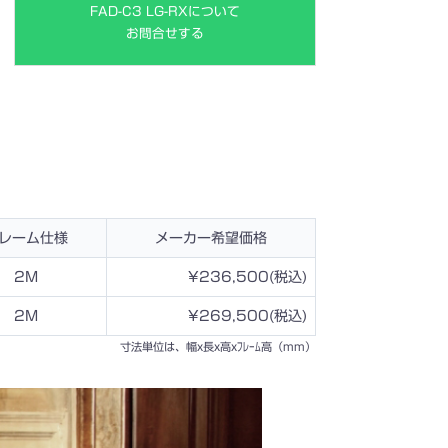
FAD-C3 LG-RXについて
お問合せする
レーム仕様
メーカー希望価格
2M
¥236,500(税込)
2M
¥269,500(税込)
寸法単位は、幅x長x高xﾌﾚｰﾑ高（mm）