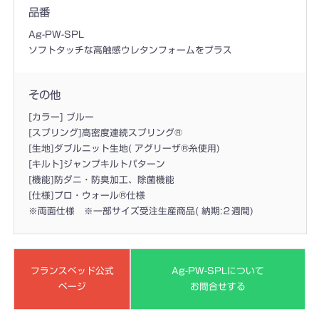
品番
Ag-PW-SPL
ソフトタッチな高触感ウレタンフォームをプラス
その他
[カラー] ブルー
[スプリング]高密度連続スプリング®
[生地]ダブルニット生地( アグリーザ®糸使用)
[キルト]ジャンプキルトパターン
[機能]防ダニ・防臭加工、除菌機能
[仕様]プロ・ウォール®仕様
※両面仕様 ※一部サイズ受注生産商品( 納期:２週間)
フランスベッド公式
Ag-PW-SPLについて
ページ
お問合せする