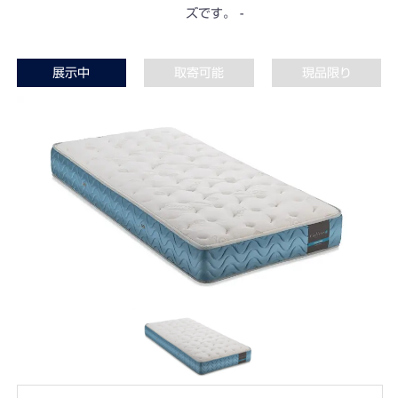
ズです。
展示中
取寄可能
現品限り