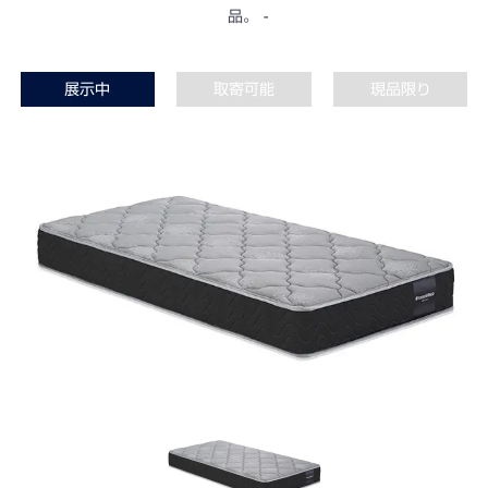
品。
展示中
取寄可能
現品限り