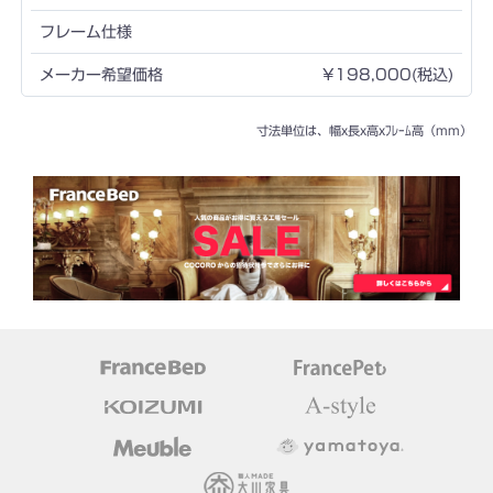
¥198,000(税込)
寸法単位は、幅x長x高xﾌﾚｰﾑ高（mm）