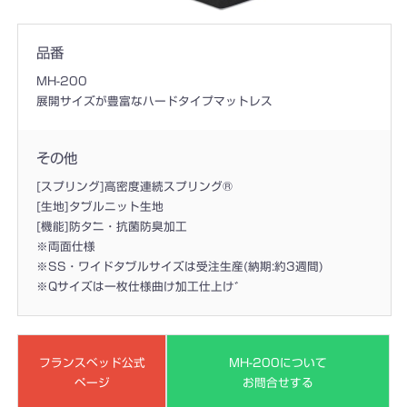
品番
MH-200
展開サイズが豊富なハードタイプマットレス
その他
[スプリング]高密度連続スプリング®
[生地]ダブルニット生地
[機能]防ダニ・抗菌防臭加工
※両面仕様
※SS・ワイドダブルサイズは受注生産(納期:約3週間)
※Qサイズは一枚仕様曲げ加工仕上げ
フランスベッド公式
MH-200について
ページ
お問合せする