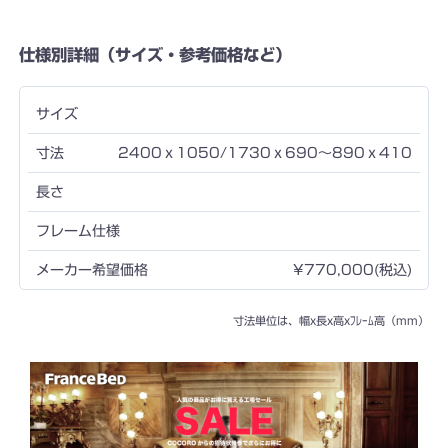
仕様別詳細（サイズ・参考価格など）
2400ｘ1050/1730ｘ690〜890ｘ410
¥770,000(税込)
寸法単位は、幅x長x高xﾌﾚｰﾑ高（mm）